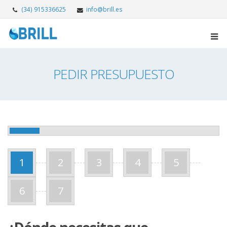
(34) 915336625
info@brill.es
PEDIR PRESUPUESTO
1
2
3
4
5
6
7